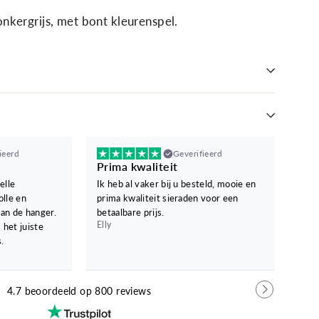
donkergrijs, met bont kleurenspel.
ieerd
Geverifieerd
Erg
Prima kwaliteit
Vano
elle
Ik heb al vaker bij u besteld, mooie en
ben 
olle en
prima kwaliteit sieraden voor een
kaar
an de hanger.
betaalbare prijs.
Mie
Elly
 het juiste
.
4.7 beoordeeld op 800 reviews