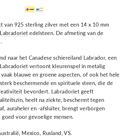
Supported payment methods
 van 925 sterling zilver met een 14 x 10 mm
Labradoriet
edelsteen. De afmeting van de
.
md naar het Canadese schiereiland Labrador, een
 Labradoriet vertoont kleurenspel in metalig
 vaak blauwe en groene aspecten, of ook het hele
 sterk beschermende en spirituele steen, die de
creativiteit bevordert. Labradoriet geeft
li­teitszin, heelt na ziekte, beschermt tegen
af, aurahe­ler en -afsluiter, brengt verborgen
ht, goed voor gevoelige mensen.
ustralië, Mexico, Rusland, VS.