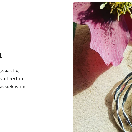
n
gwaardig
sulteert in
assiek is en