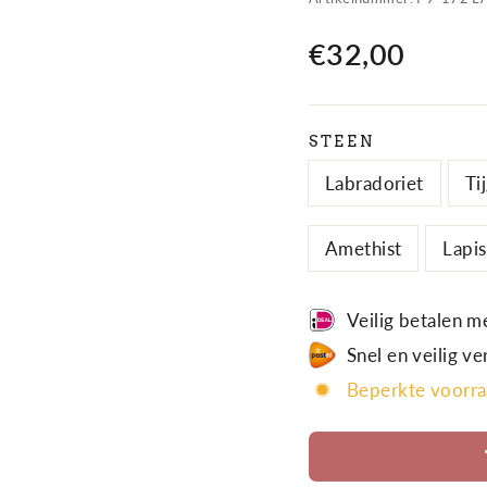
€32,00
Normale
prijs
STEEN
Labradoriet
Ti
Amethist
Lapis
Veilig betalen m
Snel en veilig v
Beperkte voorra