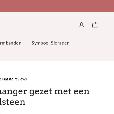
Winkel
Inloggen
rmbanden
Symbool Sieraden
e laatste
reviews
hanger gezet met een
lsteen
A