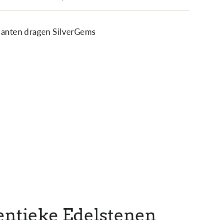
lanten dragen SilverGems
ntieke Edelstenen