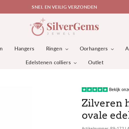
VEILIG BETALEN MET IDEAL EN BANCONTACT
n
Hangers
Ringen
Oorhangers
A
Edelstenen colliers
Outlet
Bekijk onz
Zilveren 
ovale ede
Artikelnummer: P9-172 L