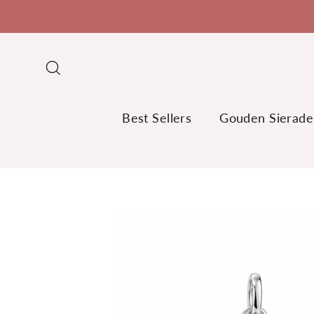
Ga
naar
SLIDE 3 OF 3.
de
Zoeken
inhoud
Best Sellers
Gouden Sierade